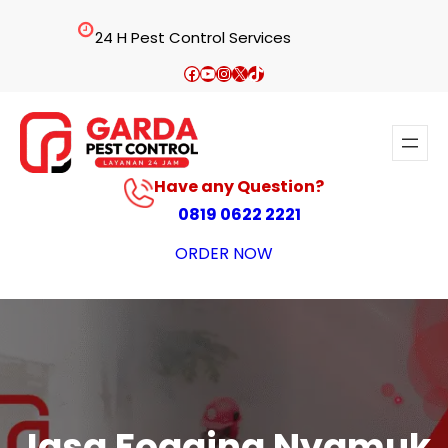
Lewati
24 H Pest Control Services
ke
konten
Facebook
YouTube
Instagram
X
TikTok
Have any Question?
0819 0622 2221
ORDER NOW
Jasa Fogging Nyamuk