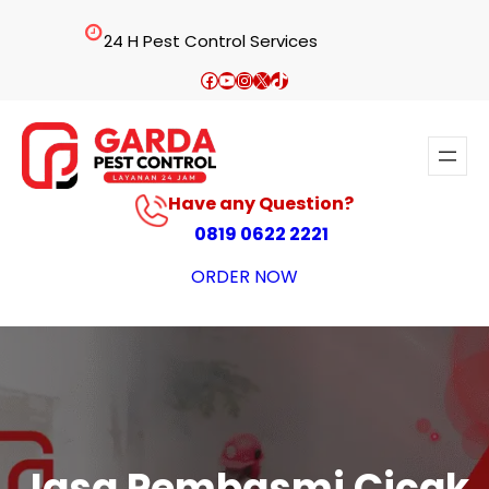
Lewati
24 H Pest Control Services
ke
konten
Facebook
YouTube
Instagram
X
TikTok
Have any Question?
0819 0622 2221
ORDER NOW
Jasa Pembasmi Cicak