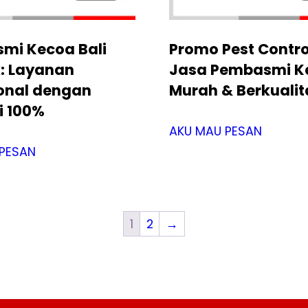
mi Kecoa Bali
Promo Pest Control
k: Layanan
Jasa Pembasmi K
ional dengan
Murah & Berkualit
i 100%
AKU MAU PESAN
PESAN
1
2
→