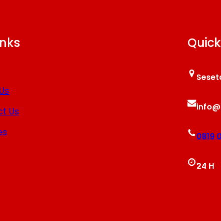
inks
Quick
Seset
Us
info@
t Us
es
0819 
24 H