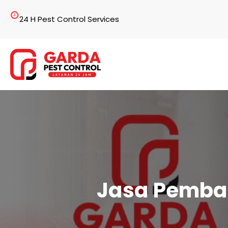
Lewati
24 H Pest Control Services
ke
konten
Jasa Pembas