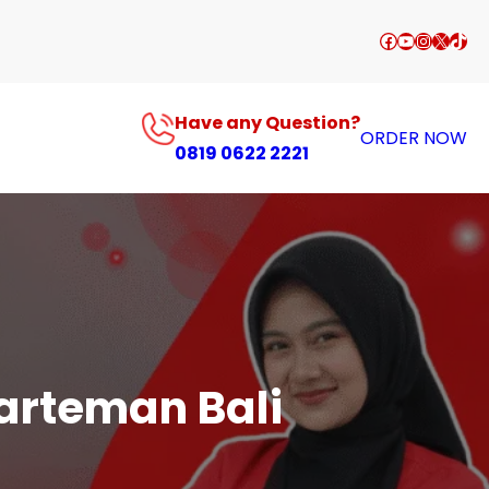
Facebook
YouTube
Instagr
X
TikT
Have any Question?
ORDER NOW
0819 0622 2221
arteman Bali