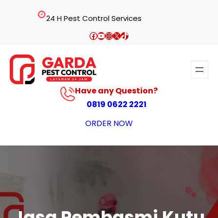
Lewati
24 H Pest Control Services
ke
konten
Facebook
YouTube
Instagram
X
TikTok
Have any Question?
0819 0622 2221
ORDER NOW
Jasa Pembasmi Kutu