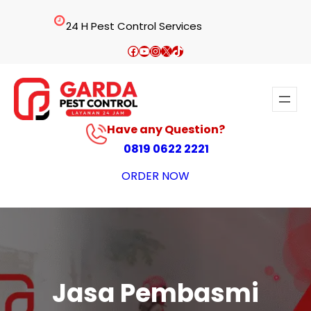
Lewati
24 H Pest Control Services
ke
konten
Facebook
YouTube
Instagram
X
TikTok
Have any Question?
0819 0622 2221
ORDER NOW
Jasa Pembasmi