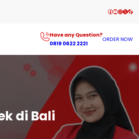
Facebook
YouTube
Instagr
X
TikT
Have any Question?
ORDER NOW
0819 0622 2221
 di Bali