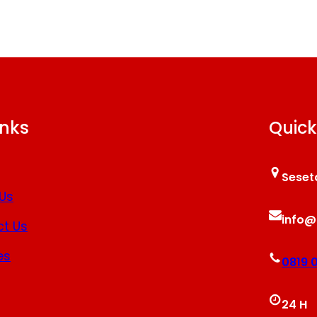
inks
Quick
Seset
Us
info@
t Us
es
0819 
24 H