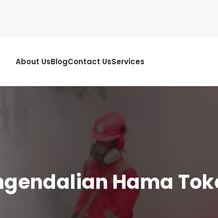
About Us
Blog
Contact Us
Services
ngendalian Hama Tokek