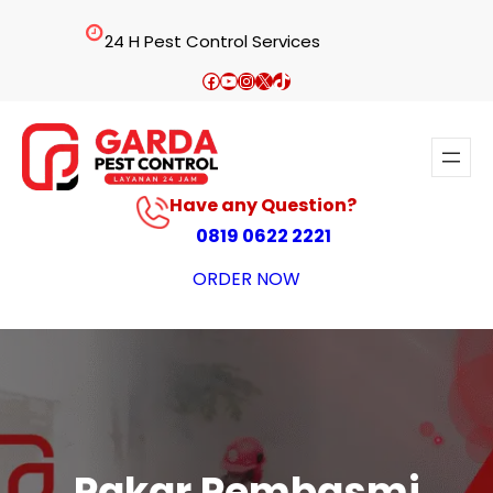
Lewati
24 H Pest Control Services
ke
konten
Facebook
YouTube
Instagram
X
TikTok
Have any Question?
0819 0622 2221
ORDER NOW
Pakar Pembasmi