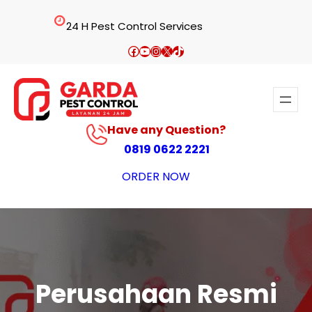
Lewati
24 H Pest Control Services
ke
konten
Facebook
YouTube
Instagram
X
TikTok
Have any Question?
0819 0622 2221
ORDER NOW
Perusahaan Resmi