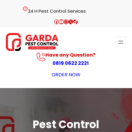
Lewati
24 H Pest Control Services
ke
konten
Facebook
YouTube
Instagram
X
TikTok
Have any Question?
0819 0622 2221
ORDER NOW
Pest Control