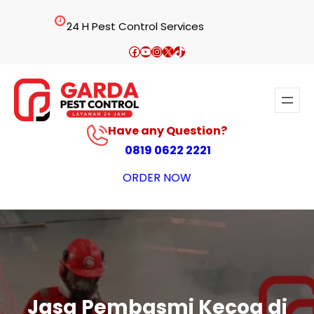
Lewati
24 H Pest Control Services
ke
konten
Facebook
YouTube
Instagram
X
TikTok
Have any Question?
0819 0622 2221
ORDER NOW
Jasa Pembasmi Kecoa di