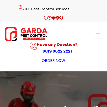
Lewati
24 H Pest Control Services
ke
konten
Facebook
YouTube
Instagram
X
TikTok
Have any Question?
0819 0622 2221
ORDER NOW