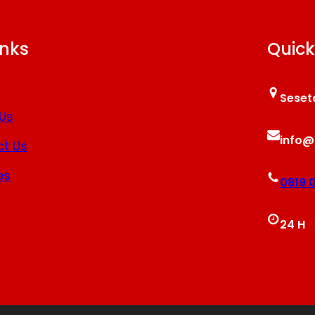
inks
Quick
Seset
Us
info@
t Us
es
0819 
24 H