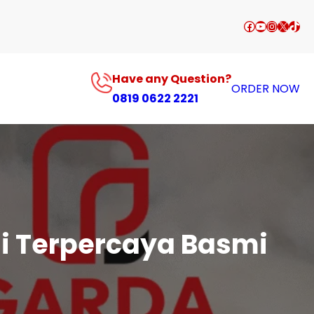
Facebook
YouTube
Instagr
X
TikT
Have any Question?
ORDER NOW
0819 0622 2221
si Terpercaya Basmi