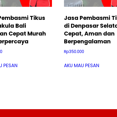
Pembasmi Tikus
Jasa Pembasmi Ti
akula Bali
di Denpasar Selat
an Cepat Murah
Cepat, Aman dan
erpercaya
Berpengalaman
00
Rp
350.000
U PESAN
AKU MAU PESAN