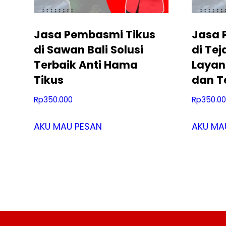
Jasa Pembasmi Tikus
Jasa 
di Sawan Bali Solusi
di Tej
Terbaik Anti Hama
Layan
Tikus
dan T
Rp
350.000
Rp
350.0
AKU MAU PESAN
AKU MA