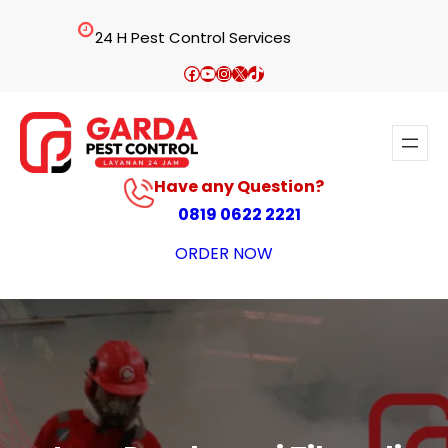
Lewati
24 H Pest Control Services
ke
konten
Facebook
YouTube
Instagram
X
TikTok
Have any Question?
0819 0622 2221
ORDER NOW