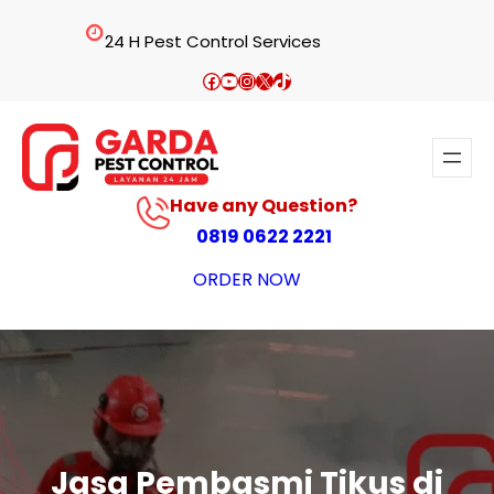
Lewati
24 H Pest Control Services
ke
konten
Facebook
YouTube
Instagram
X
TikTok
Have any Question?
0819 0622 2221
ORDER NOW
Jasa Pembasmi Tikus di