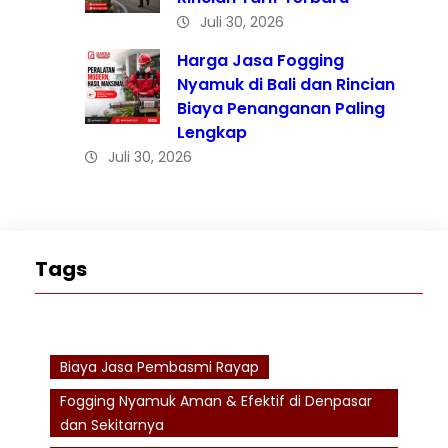
Juli 30, 2026
Harga Jasa Fogging
Nyamuk di Bali dan Rincian
Biaya Penanganan Paling
Lengkap
Juli 30, 2026
Tags
Biaya Jasa Pembasmi Rayap
Fogging Nyamuk Aman & Efektif di Denpasar
dan Sekitarnya