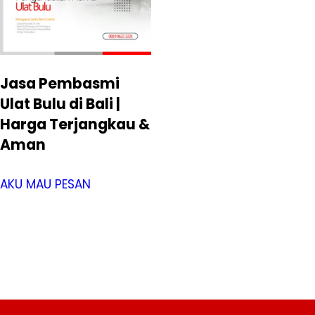
Jasa Pembasmi
Ulat Bulu di Bali |
Harga Terjangkau &
Aman
AKU MAU PESAN