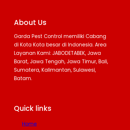
About Us
Garda Pest Control memiliki Cabang
di Kota Kota besar di Indonesia. Area
Layanan Kami: JABODETABEK, Jawa
Barat, Jawa Tengah, Jawa Timur, Bali,
Sumatera, Kalimantan, Sulawesi,
Batam.
Facebook
Twitter
YouTube
Quick links
Home