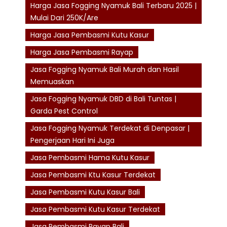
Harga Jasa Fogging Nyamuk Bali Terbaru 2025 |
Mulai Dari 250K/Are
Harga Jasa Pembasmi Kutu Kasur
Harga Jasa Pembasmi Rayap
Jasa Fogging Nyamuk Bali Murah dan Hasil
Memuaskan
Jasa Fogging Nyamuk DBD di Bali Tuntas |
Garda Pest Control
Jasa Fogging Nyamuk Terdekat di Denpasar |
Pengerjaan Hari Ini Juga
Jasa Pembasmi Hama Kutu Kasur
Jasa Pembasmi Ktu Kasur Terdekat
Jasa Pembasmi Kutu Kasur Bali
Jasa Pembasmi Kutu Kasur Terdekat
Jasa Pembasmi Rayap Bali