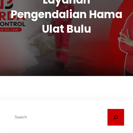
Pengendalian Hama
Ulat Bulu
C
a
r