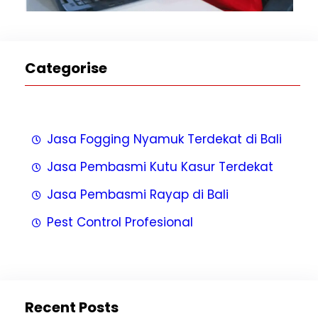
Categorise
Jasa Fogging Nyamuk Terdekat di Bali
Jasa Pembasmi Kutu Kasur Terdekat
Jasa Pembasmi Rayap di Bali
Pest Control Profesional
Recent Posts