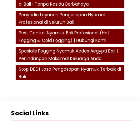
di Bali | Tanpa Residu Berbahaya
Penyedia Layanan Pengasapan Nyamuk
Profesional di Seluruh Bali
Pest Control Nyamuk Bali Profesional (Hot
Fogging & Cold Fogging) | Hubungi Kami
Spesialis Fogging Nyamuk Aedes Aegypti Bali |
Perlindungan Maksimal Keluarga Anda
Stop DBD! Jasa Pengasapan Nyamuk Terbaik di
Bali
Social Links
Facebook
Instagram
X
YouTube
TikTok