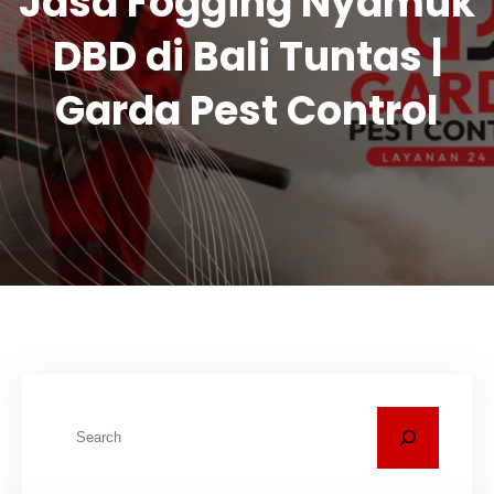
Jasa Fogging Nyamuk
DBD di Bali Tuntas |
Garda Pest Control
C
a
r