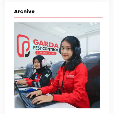
i
Archive