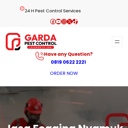
Lewati
24 H Pest Control Services
ke
konten
Facebook
YouTube
Instagram
X
TikTok
Have any Question?
0819 0622 2221
ORDER NOW