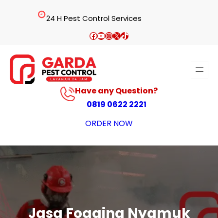
Lewati
24 H Pest Control Services
ke
konten
Facebook
YouTube
Instagram
X
TikTok
Have any Question?
0819 0622 2221
ORDER NOW
Jasa Fogging Nyamuk